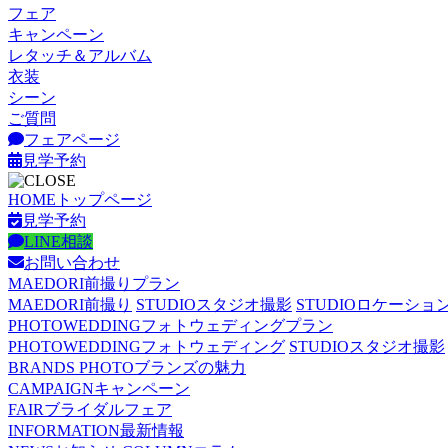
フェア
キャンペーン
レタッチ＆アルバム
衣装
シーン
ご質問
フェアページ
見学予約
HOME
トップページ
見学予約
LINE相談
お問い合わせ
MAEDORI
前撮りプラン
MAEDORI
前撮り
STUDIO
スタジオ撮影
STUDIO
ロケーショ
PHOTOWEDDING
フォトウェディングプラン
PHOTOWEDDING
フォトウェディング
STUDIO
スタジオ撮影
BRANDS PHOTO
ブランズの魅力
CAMPAIGN
キャンペーン
FAIR
ブライダルフェア
INFORMATION
最新情報