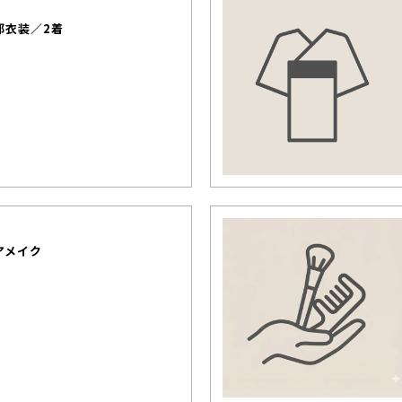
郎衣装／2着
アメイク