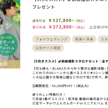
プレゼント
￥327,800~
通常料金
（税込）
￥272,800~
土日祝UP
割引料金
（税込）
フォトウェディング
和装＋洋装
スタ
公式サイト限定
【5月オススメ】🌿新緑撮影スタロケセット｜全
【花も緑も！BLANZだから叶う贅沢な撮影体験✨
こだわりの30シーンから選べるスタジオ3シーン
＋大仙公園や大阪城公園などのロケ地1か所で、新
🗓️期間限定／55,000円OFF！(税込み)
🎁うれしい特典付き！
①衣装2着がコミコミ！和洋装 厳選80着衣装か
②全データorウェルカムボードorミニアルバム 