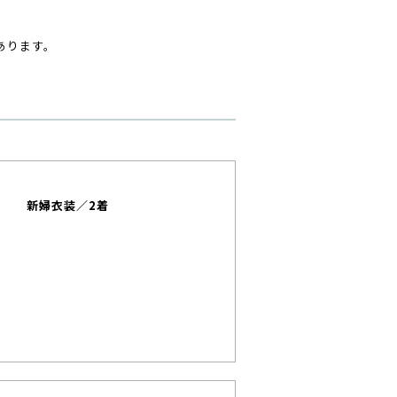
あります。
新婦衣装／2着