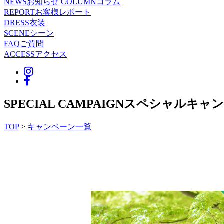
NEWS
お知らせ
COLUMN
コラム
REPORT
お客様レポート
DRESS
衣装
SCENE
シーン
FAQ
ご質問
ACCESS
アクセス
SPECIAL CAMPAIGN
スペシャルキャン
TOP
>
キャンペーン一覧